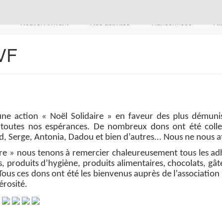
n
Nouvel Arrivant
Nos activités
Randonnées
At
AVF
e action « Noël Solidaire » en faveur des plus démunis,
toutes nos espérances. De nombreux dons ont été collec
 Serge, Antonia, Dadou et bien d’autres... Nous ne nous at
re » nous tenons à remercier chaleureusement tous les adh
, produits d’hygiène, produits alimentaires, chocolats, gâ
 Tous ces dons ont été les bienvenus auprès de l’association
rosité.