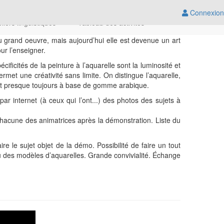
Connexion
eliers linguistiques
Tableau des activités
au grand oeuvre, mais aujourd’hui elle est devenue un art
ur l’enseigner.
ficités de la peinture à l’aquarelle sont la luminosité et
rmet une créativité sans limite. On distingue l’aquarelle,
est presque toujours à base de gomme arabique.
 internet (à ceux qui l’ont...) des photos des sujets à
acune des animatrices après la démonstration. Liste du
e le sujet objet de la démo. Possibilité de faire un tout
 ou des modèles d’aquarelles. Grande convivialité. Échange