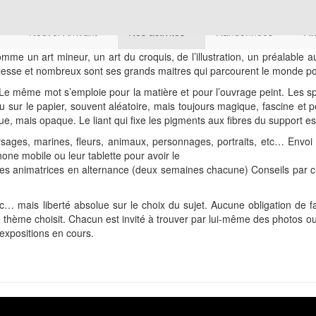
n
Nouvel Arrivant
Nos activités
Randonnées
At
me un art mineur, un art du croquis, de l’illustration, un préalable 
oblesse et nombreux sont ses grands maitres qui parcourent le monde po
 Le même mot s’emploie pour la matière et pour l’ouvrage peint. Les spéci
 sur le papier, souvent aléatoire, mais toujours magique, fascine et pe
ue, mais opaque. Le liant qui fixe les pigments aux fibres du support 
ges, marines, fleurs, animaux, personnages, portraits, etc… Envoi par
one mobile ou leur tablette pour avoir le
s animatrices en alternance (deux semaines chacune) Conseils par ch
… mais liberté absolue sur le choix du sujet. Aucune obligation de fair
le thème choisit. Chacun est invité à trouver par lui-même des photos
s expositions en cours.