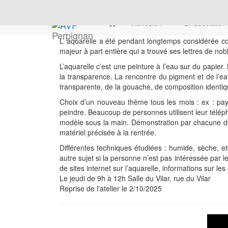
Adhésion
L'Associatio
Perpignan
L’ aquarelle a été pendant longtemps considérée com
majeur à part entière qui a trouvé ses lettres de n
L’aquarelle c’est une peinture à l’eau sur du papier.
la transparence. La rencontre du pigment et de l’eau
transparente, de la gouache, de composition identiq
Choix d’un nouveau thème tous les mois : ex : paysa
peindre. Beaucoup de personnes utilisent leur téléph
modèle sous la main. Démonstration par chacune de
matériel précisée à la rentrée.
Différentes techniques étudiées : humide, sèche, etc
autre sujet si la personne n’est pas intéressée par 
de sites internet sur l’aquarelle, informations sur le
Le jeudi de 9h à 12h Salle du Vilar, rue du Vilar
Reprise de l'atelier le 2/10/2025