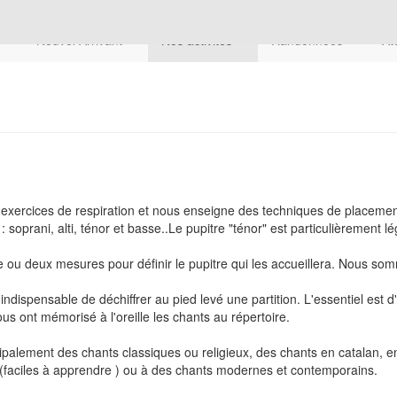
n
Nouvel Arrivant
Nos activités
Randonnées
At
des exercices de respiration et nous enseigne des techniques de placemen
oprani, alti, ténor et basse..Le pupitre "ténor" est particulièrement lég
ou deux mesures pour définir le pupitre qui les accueillera. Nous som
 indispensable de déchiffrer au pied levé une partition. L'essentiel est 
us ont mémorisé à l'oreille les chants au répertoire.
ncipalement des chants classiques ou religieux, des chants en catalan, en 
(faciles à apprendre ) ou à des chants modernes et contemporains.