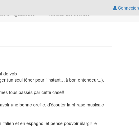
Connexion
eliers linguistiques
Tableau des activités
t de voix.
er (un seul ténor pour l'instant,. .à bon entendeur...).
mes tous passés par cette case!!
d'avoir une bonne oreille, d'écouter la phrase musicale
italien et
en espagnol et pense pouvoir élargir le