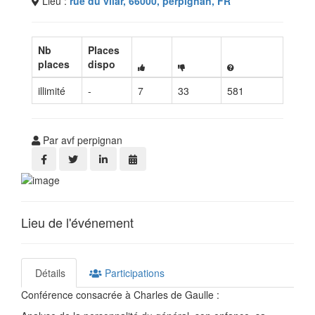
Lieu :
rue du vilar, 66000, perpignan, FR
Nb
Places
places
dispo
illimité
-
7
33
581
Par avf perpignan
Lieu de l'événement
Détails
Participations
Conférence consacrée à Charles de Gaulle :